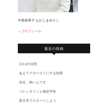
中島裕里子 なかじまゆりこ
→プロフィール
最近の投稿
2:6:2の法則
あえてクローズドにする効果
先生、怖いんです
バレンタインと確定申告
新元号でスタートしよう