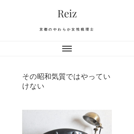
Skip
Reiz
to
content
京都のやわらか女性税理士
その昭和気質ではやってい
けない