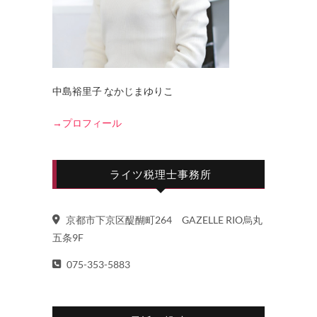
中島裕里子 なかじまゆりこ
→プロフィール
ライツ税理士事務所
京都市下京区醍醐町264 GAZELLE RIO烏丸
五条9F
075-353-5883