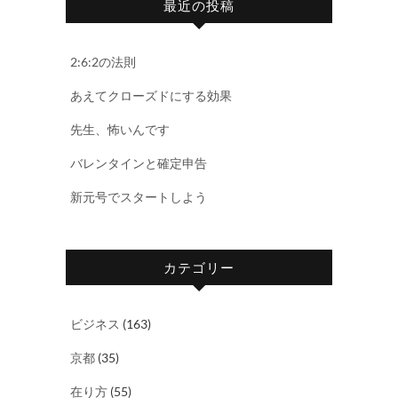
最近の投稿
2:6:2の法則
あえてクローズドにする効果
先生、怖いんです
バレンタインと確定申告
新元号でスタートしよう
カテゴリー
ビジネス
(163)
京都
(35)
在り方
(55)