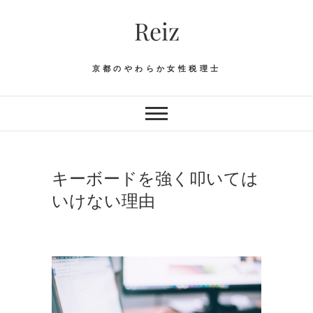
Skip
Reiz
to
content
京都のやわらか女性税理士
キーボードを強く叩いては
いけない理由