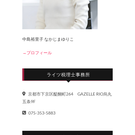
中島裕里子 なかじまゆりこ
→プロフィール
ライツ税理士事務所
京都市下京区醍醐町264 GAZELLE RIO烏丸
五条9F
075-353-5883