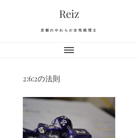
Skip
Reiz
to
content
京都のやわらか女性税理士
2:6:2の法則