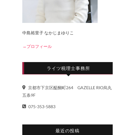
中島裕里子 なかじまゆりこ
→プロフィール
ライツ税理士事務所
京都市下京区醍醐町264 GAZELLE RIO烏丸
五条9F
075-353-5883
最近の投稿