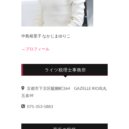
中島裕里子 なかじまゆりこ
→プロフィール
ライツ税理士事務所
京都市下京区醍醐町264 GAZELLE RIO烏丸
五条9F
075-353-5883