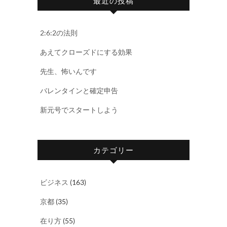
最近の投稿
2:6:2の法則
あえてクローズドにする効果
先生、怖いんです
バレンタインと確定申告
新元号でスタートしよう
カテゴリー
ビジネス
(163)
京都
(35)
在り方
(55)