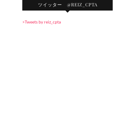
ツイッター @REIZ_CPTA
>Tweets by reiz_cpta