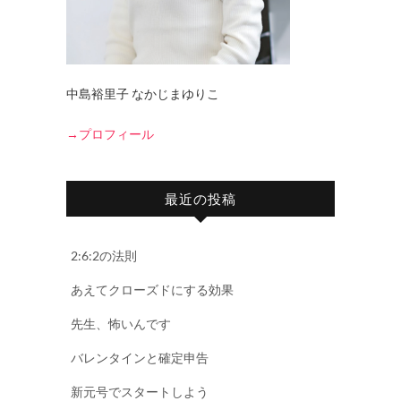
中島裕里子 なかじまゆりこ
→プロフィール
最近の投稿
2:6:2の法則
あえてクローズドにする効果
先生、怖いんです
バレンタインと確定申告
新元号でスタートしよう