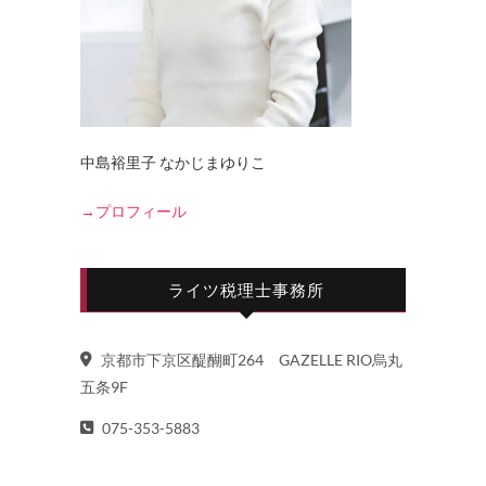
中島裕里子 なかじまゆりこ
→プロフィール
ライツ税理士事務所
京都市下京区醍醐町264 GAZELLE RIO烏丸
五条9F
075-353-5883