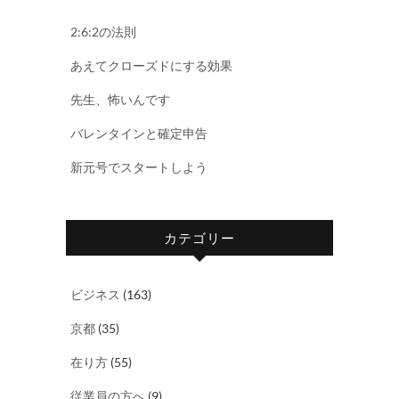
2:6:2の法則
あえてクローズドにする効果
先生、怖いんです
バレンタインと確定申告
新元号でスタートしよう
カテゴリー
ビジネス
(163)
京都
(35)
在り方
(55)
従業員の方へ
(9)