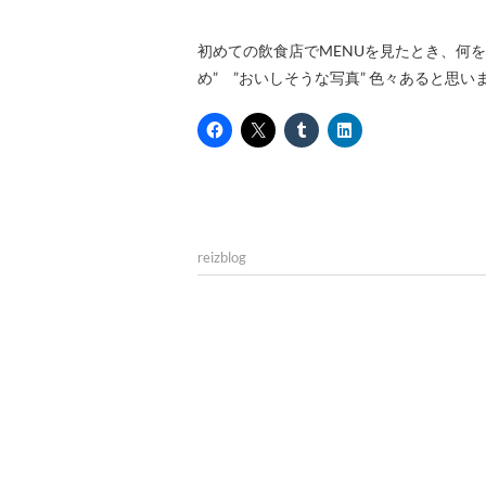
初めての飲食店でMENUを見たとき、何を基準に注文されますか？ そのお店の”看板メニュー” ”本日のお勧
め” ”おいしそうな写真” 色々あると思
reizblog