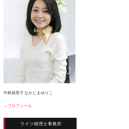
中島裕里子 なかじまゆりこ
→プロフィール
ライツ税理士事務所