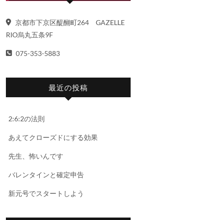
京都市下京区醍醐町264 GAZELLE
RIO烏丸五条9F
075-353-5883
最近の投稿
2:6:2の法則
あえてクローズドにする効果
先生、怖いんです
バレンタインと確定申告
新元号でスタートしよう