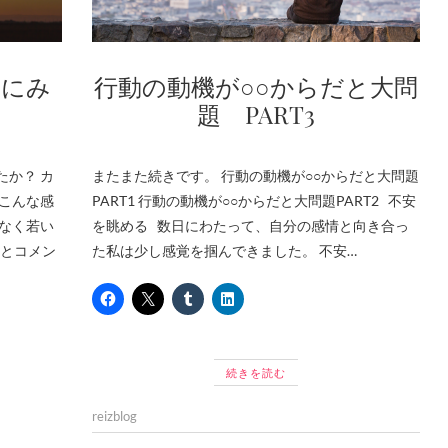
Mにみ
行動の動機が○○からだと大問
題 PART3
たか？ カ
またまた続きです。 行動の動機が○○からだと大問題
はこんな感
PART1 行動の動機が○○からだと大問題PART2 不安
でなく若い
を眺める 数日にわたって、自分の感情と向き合っ
とコメン
た私は少し感覚を掴んできました。 不安…
続きを読む
reizblog