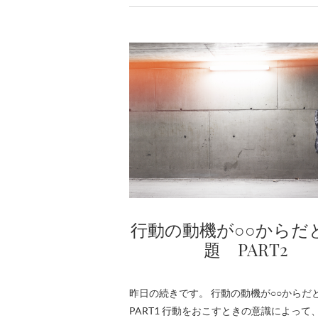
行動の動機が○○からだ
題 PART2
昨日の続きです。 行動の動機が○○から
PART1 行動をおこすときの意識によって