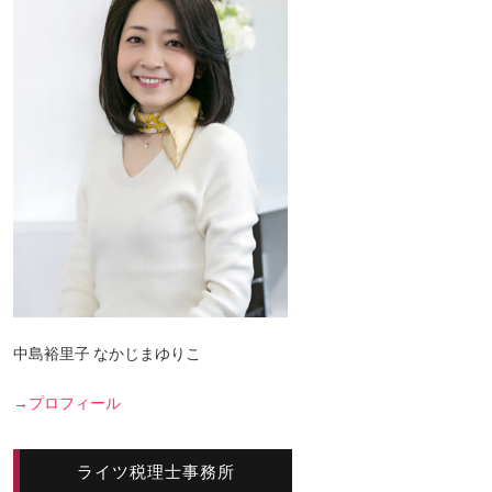
中島裕里子 なかじまゆりこ
→プロフィール
ライツ税理士事務所