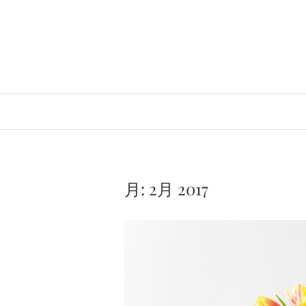
Skip
to
content
月:
2月 2017