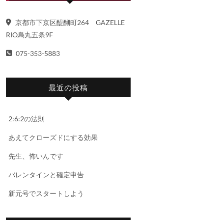
京都市下京区醍醐町264 GAZELLE
RIO烏丸五条9F
075-353-5883
最近の投稿
2:6:2の法則
あえてクローズドにする効果
先生、怖いんです
バレンタインと確定申告
新元号でスタートしよう