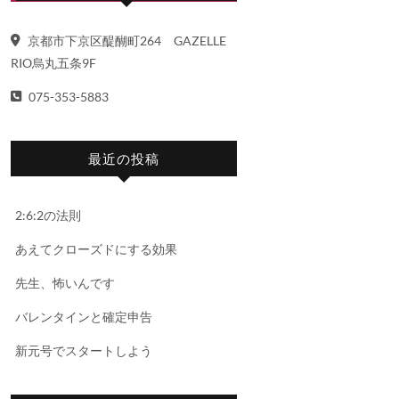
京都市下京区醍醐町264 GAZELLE
RIO烏丸五条9F
075-353-5883
最近の投稿
2:6:2の法則
あえてクローズドにする効果
先生、怖いんです
バレンタインと確定申告
新元号でスタートしよう