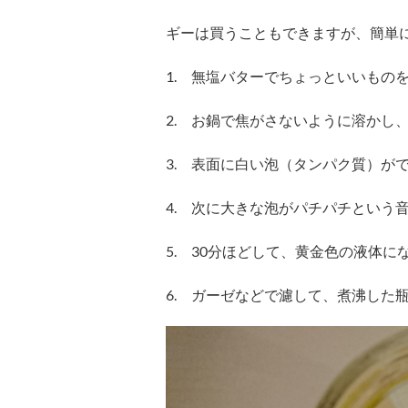
ギーは買うこともできますが、簡単
1. 無塩バターでちょっといいもの
2. お鍋で焦がさないように溶かし
3. 表面に白い泡（タンパク質）が
4. 次に大きな泡がパチパチという
5. 30分ほどして、黄金色の液体に
6. ガーゼなどで濾して、煮沸した