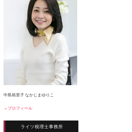
中島裕里子 なかじまゆりこ
→プロフィール
ライツ税理士事務所