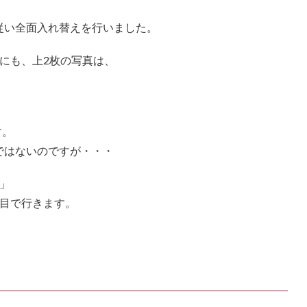
従い全面入れ替えを行いました。
にも、上2枚の写真は、
」
す。
ではないのですが・・・
」
枚目で行きます。