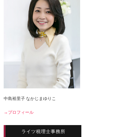
中島裕里子 なかじまゆりこ
→プロフィール
ライツ税理士事務所