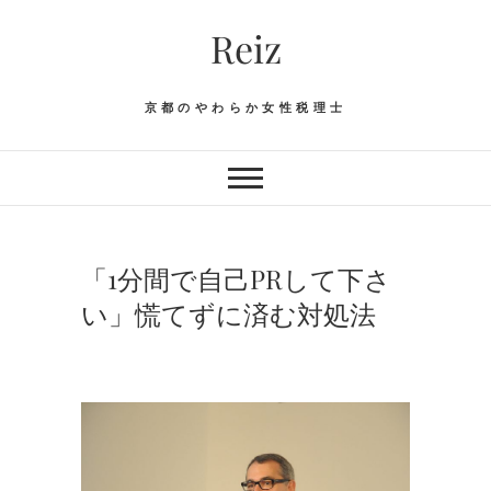
Skip
Reiz
to
content
京都のやわらか女性税理士
「1分間で自己PRして下さ
い」慌てずに済む対処法