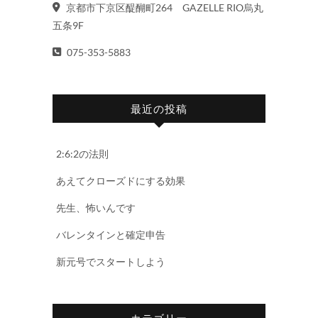
京都市下京区醍醐町264 GAZELLE RIO烏丸
五条9F
075-353-5883
最近の投稿
2:6:2の法則
あえてクローズドにする効果
先生、怖いんです
バレンタインと確定申告
新元号でスタートしよう