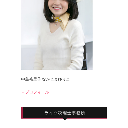
中島裕里子 なかじまゆりこ
→プロフィール
ライツ税理士事務所