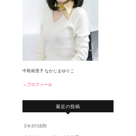
中島裕里子 なかじまゆりこ
→プロフィール
最近の投稿
2:6:2の法則