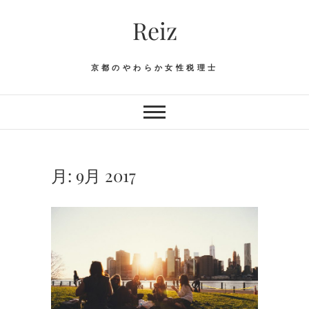
Skip
Reiz
to
content
京都のやわらか女性税理士
月:
9月 2017