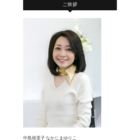
ご挨拶
中島裕里子 なかじまゆりこ