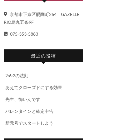
京都市下京区醍醐町264 GAZELLE
RIO烏丸五条9F
075-353-5883
最近の投稿
2:6:2の法則
あえてクローズドにする効果
先生、怖いんです
バレンタインと確定申告
新元号でスタートしよう