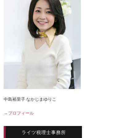
中島裕里子 なかじまゆりこ
→プロフィール
ライツ税理士事務所