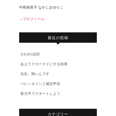
中島裕里子 なかじまゆりこ
→プロフィール
最近の投稿
2:6:2の法則
あえてクローズドにする効果
先生、怖いんです
バレンタインと確定申告
新元号でスタートしよう
カテゴリー