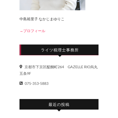
中島裕里子 なかじまゆりこ
→プロフィール
ライツ税理士事務所
京都市下京区醍醐町264 GAZELLE RIO烏丸
五条9F
075-353-5883
最近の投稿