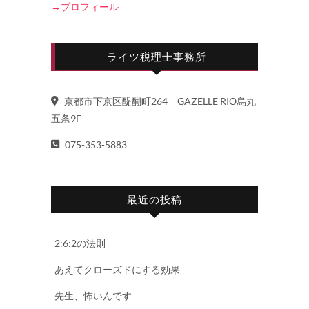
→プロフィール
ライツ税理士事務所
京都市下京区醍醐町264 GAZELLE RIO烏丸
五条9F
075-353-5883
最近の投稿
2:6:2の法則
あえてクローズドにする効果
先生、怖いんです