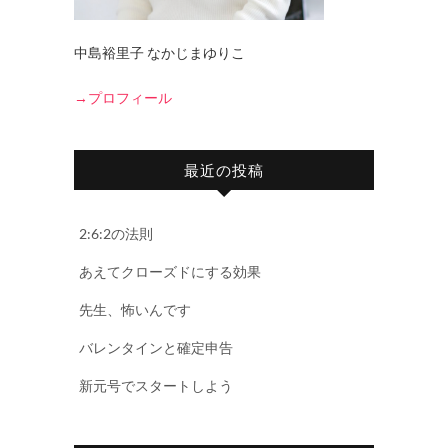
中島裕里子 なかじまゆりこ
→プロフィール
最近の投稿
2:6:2の法則
あえてクローズドにする効果
先生、怖いんです
バレンタインと確定申告
新元号でスタートしよう