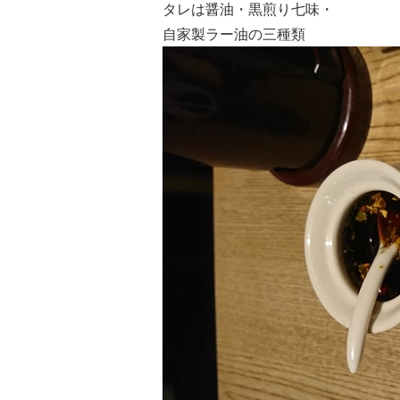
タレは醤油・黒煎り七味・
自家製ラー油の三種類