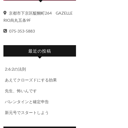
京都市下京区醍醐町264 GAZELLE
RIO烏丸五条9F
075-353-5883
最近の投稿
2:6:2の法則
あえてクローズドにする効果
先生、怖いんです
バレンタインと確定申告
新元号でスタートしよう