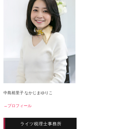
中島裕里子 なかじまゆりこ
→プロフィール
ライツ税理士事務所