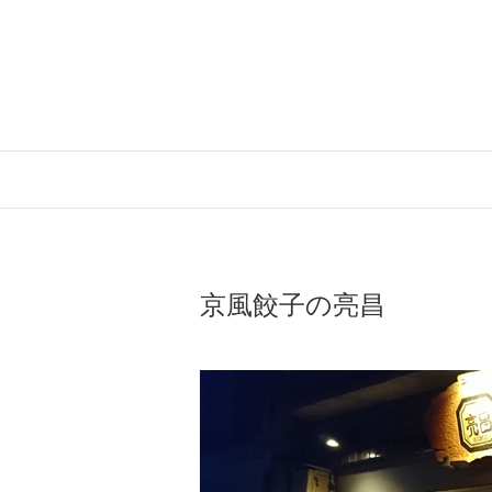
Skip
to
content
京風餃子の亮昌