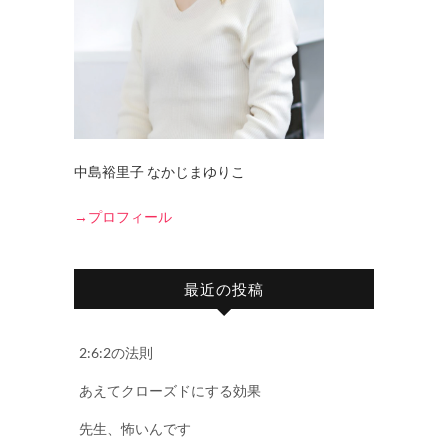
中島裕里子 なかじまゆりこ
→プロフィール
最近の投稿
2:6:2の法則
あえてクローズドにする効果
先生、怖いんです