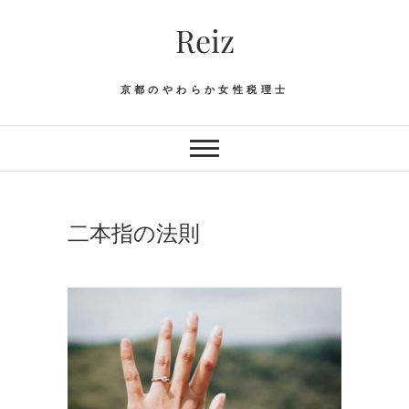
Skip
Reiz
to
content
京都のやわらか女性税理士
二本指の法則