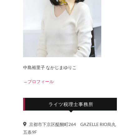
中島裕里子 なかじまゆりこ
→プロフィール
ライツ税理士事務所
京都市下京区醍醐町264 GAZELLE RIO烏丸
五条9F