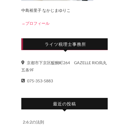
中島裕里子 なかじまゆりこ
→プロフィール
ライツ税理士事務所
京都市下京区醍醐町264 GAZELLE RIO烏丸
五条9F
075-353-5883
最近の投稿
2:6:2の法則