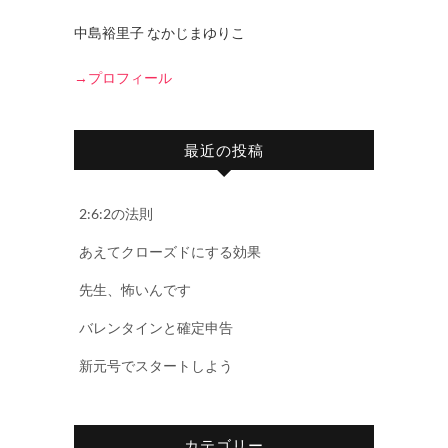
中島裕里子 なかじまゆりこ
→プロフィール
最近の投稿
2:6:2の法則
あえてクローズドにする効果
先生、怖いんです
バレンタインと確定申告
新元号でスタートしよう
カテゴリー