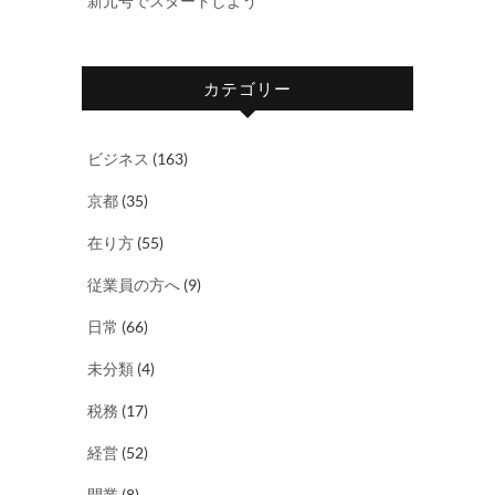
新元号でスタートしよう
カテゴリー
ビジネス
(163)
京都
(35)
在り方
(55)
従業員の方へ
(9)
日常
(66)
未分類
(4)
税務
(17)
経営
(52)
開業
(8)