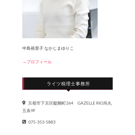
中島裕里子 なかじまゆりこ
→プロフィール
ライツ税理士事務所
京都市下京区醍醐町264 GAZELLE RIO烏丸
五条9F
075-353-5883