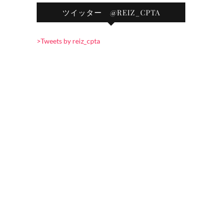
ツイッター @REIZ_CPTA
>Tweets by reiz_cpta