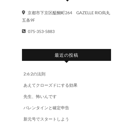
京都市下京区醍醐町264 GAZELLE RIO烏丸
五条9F
075-353-5883
最近の投稿
2:6:2の法則
あえてクローズドにする効果
先生、怖いんです
バレンタインと確定申告
新元号でスタートしよう