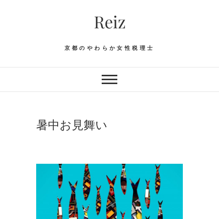
Skip
Reiz
to
content
京都のやわらか女性税理士
暑中お見舞い