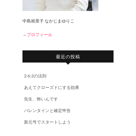
中島裕里子 なかじまゆりこ
→プロフィール
最近の投稿
2:6:2の法則
あえてクローズドにする効果
先生、怖いんです
バレンタインと確定申告
新元号でスタートしよう