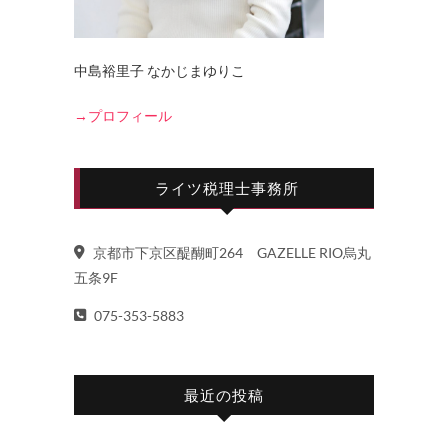
中島裕里子 なかじまゆりこ
→プロフィール
ライツ税理士事務所
京都市下京区醍醐町264 GAZELLE RIO烏丸
五条9F
075-353-5883
最近の投稿