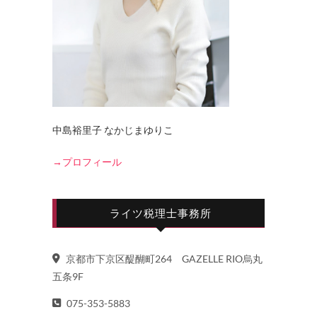
中島裕里子 なかじまゆりこ
→プロフィール
ライツ税理士事務所
京都市下京区醍醐町264 GAZELLE RIO烏丸
五条9F
075-353-5883