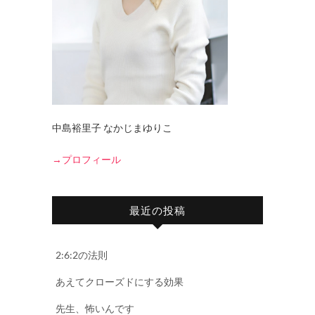
中島裕里子 なかじまゆりこ
→プロフィール
最近の投稿
2:6:2の法則
あえてクローズドにする効果
先生、怖いんです