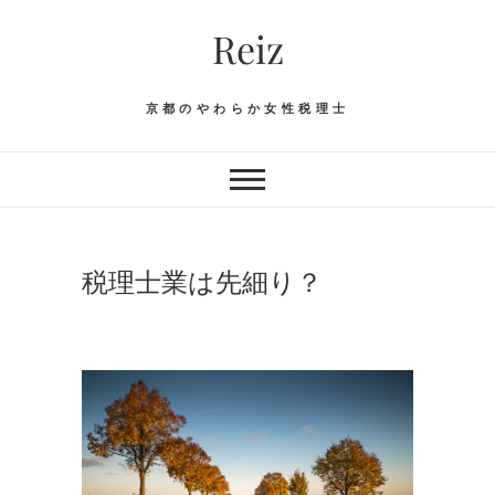
Skip
Reiz
to
content
京都のやわらか女性税理士
税理士業は先細り？