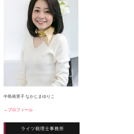
中島裕里子 なかじまゆりこ
→プロフィール
ライツ税理士事務所