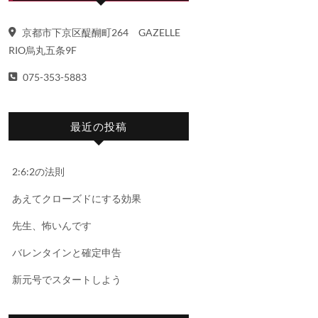
京都市下京区醍醐町264 GAZELLE
RIO烏丸五条9F
075-353-5883
最近の投稿
2:6:2の法則
あえてクローズドにする効果
先生、怖いんです
バレンタインと確定申告
新元号でスタートしよう