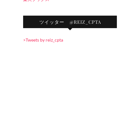
ツイッター @REIZ_CPTA
>Tweets by reiz_cpta