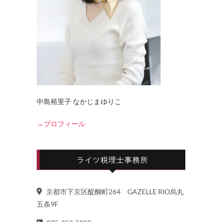
中島裕里子 なかじまゆりこ
→プロフィール
ライツ税理士事務所
京都市下京区醍醐町264 GAZELLE RIO烏丸
五条9F