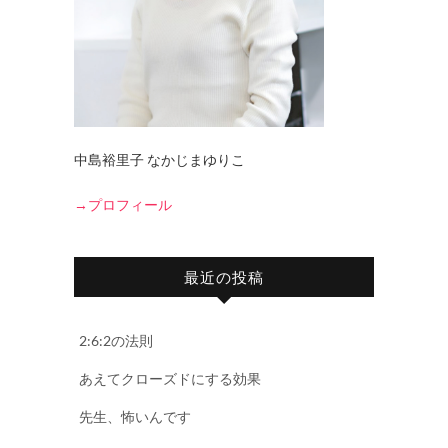
中島裕里子 なかじまゆりこ
→プロフィール
最近の投稿
2:6:2の法則
あえてクローズドにする効果
先生、怖いんです