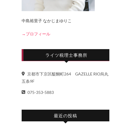
中島裕里子 なかじまゆりこ
→プロフィール
ライツ税理士事務所
京都市下京区醍醐町264 GAZELLE RIO烏丸
五条9F
075-353-5883
最近の投稿