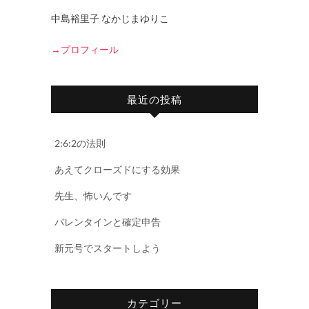
中島裕里子 なかじまゆりこ
→プロフィール
最近の投稿
2:6:2の法則
あえてクローズドにする効果
先生、怖いんです
バレンタインと確定申告
新元号でスタートしよう
カテゴリー