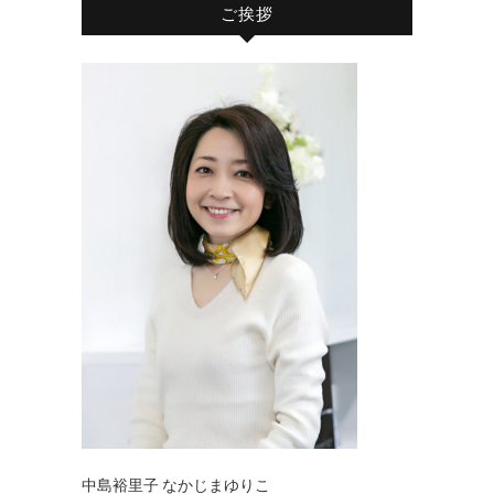
ご挨拶
中島裕里子 なかじまゆりこ