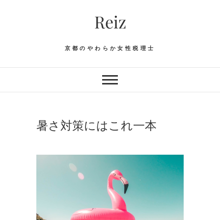
Skip
Reiz
to
content
京都のやわらか女性税理士
暑さ対策にはこれ一本