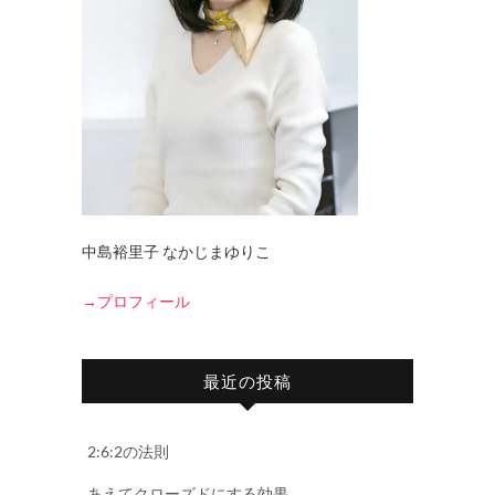
中島裕里子 なかじまゆりこ
→プロフィール
最近の投稿
2:6:2の法則
あえてクローズドにする効果