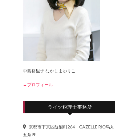
中島裕里子 なかじまゆりこ
→プロフィール
ライツ税理士事務所
京都市下京区醍醐町264 GAZELLE RIO烏丸
五条9F