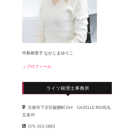
中島裕里子 なかじまゆりこ
→プロフィール
ライツ税理士事務所
京都市下京区醍醐町264 GAZELLE RIO烏丸
五条9F
075-353-5883