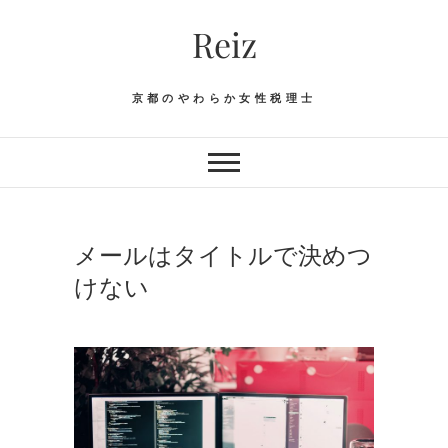
Skip
Reiz
to
content
京都のやわらか女性税理士
メールはタイトルで決めつ
けない