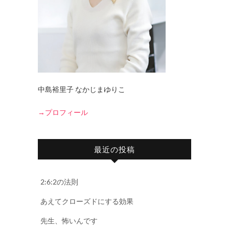
中島裕里子 なかじまゆりこ
→プロフィール
最近の投稿
2:6:2の法則
あえてクローズドにする効果
先生、怖いんです