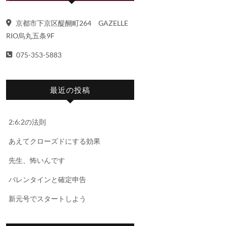
京都市下京区醍醐町264 GAZELLE
RIO烏丸五条9F
075-353-5883
最近の投稿
2:6:2の法則
あえてクローズドにする効果
先生、怖いんです
バレンタインと確定申告
新元号でスタートしよう