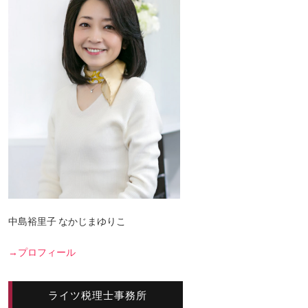
中島裕里子 なかじまゆりこ
→プロフィール
ライツ税理士事務所