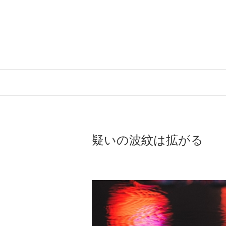
Skip
to
content
疑いの波紋は拡がる