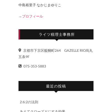
中島裕里子 なかじまゆりこ
→プロフィール
ライツ税理士事務所
京都市下京区醍醐町264 GAZELLE RIO烏丸
五条9F
075-353-5883
最近の投稿
2:6:2の法則
あえてクローズドにする効果