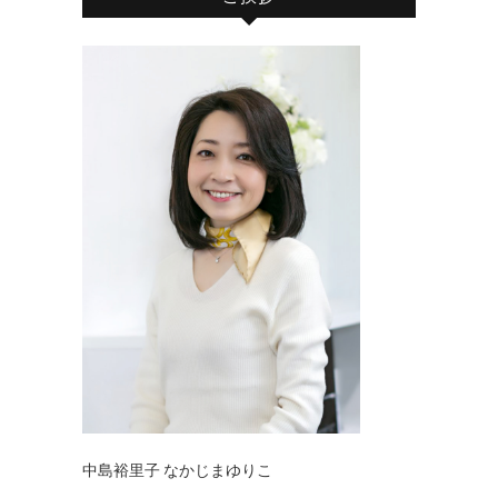
中島裕里子 なかじまゆりこ