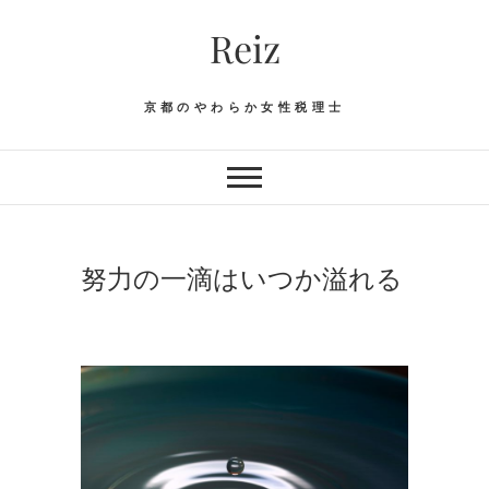
Skip
Reiz
to
content
京都のやわらか女性税理士
努力の一滴はいつか溢れる