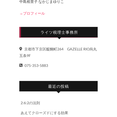
中島裕里子 なかじまゆりこ
→プロフィール
ライツ税理士事務所
京都市下京区醍醐町264 GAZELLE RIO烏丸
五条9F
075-353-5883
最近の投稿
2:6:2の法則
あえてクローズドにする効果