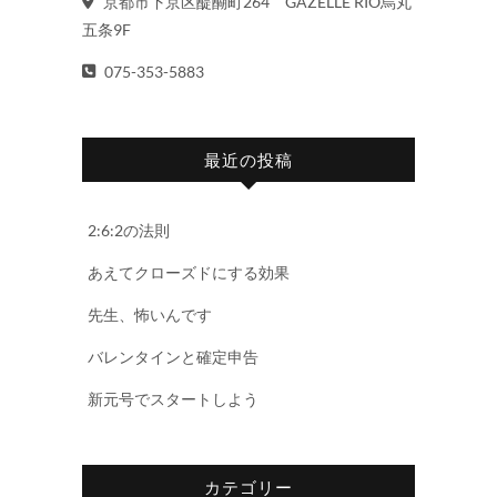
京都市下京区醍醐町264 GAZELLE RIO烏丸
五条9F
075-353-5883
最近の投稿
2:6:2の法則
あえてクローズドにする効果
先生、怖いんです
バレンタインと確定申告
新元号でスタートしよう
カテゴリー