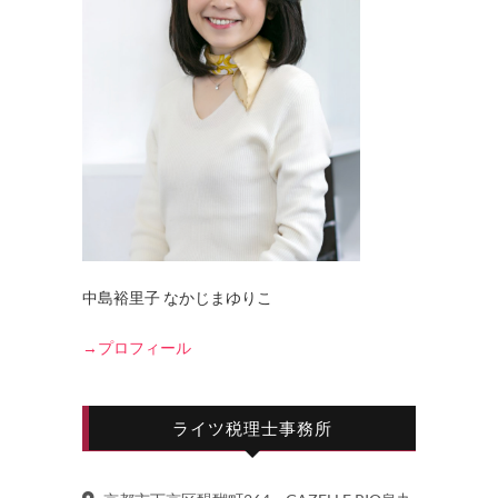
中島裕里子 なかじまゆりこ
→プロフィール
ライツ税理士事務所