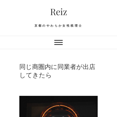
Skip
Reiz
to
content
京都のやわらか女性税理士
同じ商圏内に同業者が出店
してきたら