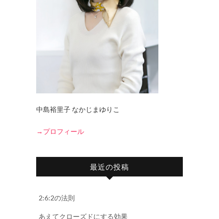
中島裕里子 なかじまゆりこ
→プロフィール
最近の投稿
2:6:2の法則
あえてクローズドにする効果