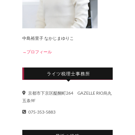
中島裕里子 なかじまゆりこ
→プロフィール
ライツ税理士事務所
京都市下京区醍醐町264 GAZELLE RIO烏丸
五条9F
075-353-5883