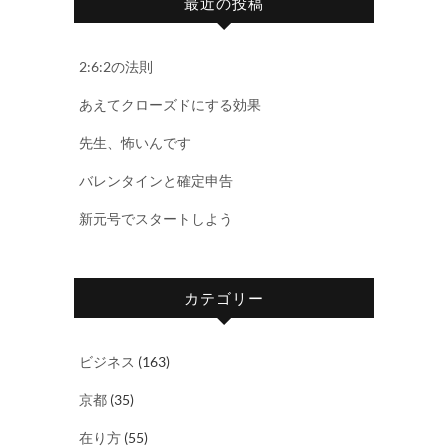
最近の投稿
2:6:2の法則
あえてクローズドにする効果
先生、怖いんです
バレンタインと確定申告
新元号でスタートしよう
カテゴリー
ビジネス
(163)
京都
(35)
在り方
(55)