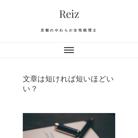
Skip
Reiz
to
content
京都のやわらか女性税理士
文章は短ければ短いほどい
い？