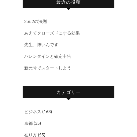
最近の投稿
2:6:2の法則
あえてクローズドにする効果
先生、怖いんです
バレンタインと確定申告
新元号でスタートしよう
カテゴリー
ビジネス
(163)
京都
(35)
在り方
(55)