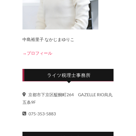
中島裕里子 なかじまゆりこ
→プロフィール
ライツ税理士事務所
京都市下京区醍醐町264 GAZELLE RIO烏丸
五条9F
075-353-5883