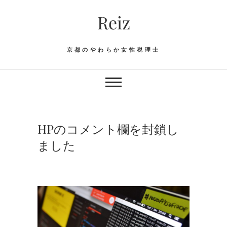
Skip
Reiz
to
content
京都のやわらか女性税理士
HPのコメント欄を封鎖し
ました