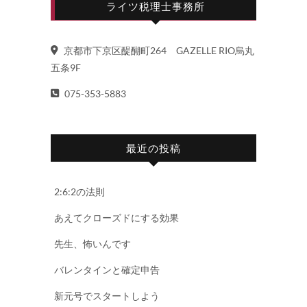
ライツ税理士事務所
京都市下京区醍醐町264 GAZELLE RIO烏丸
五条9F
075-353-5883
最近の投稿
2:6:2の法則
あえてクローズドにする効果
先生、怖いんです
バレンタインと確定申告
新元号でスタートしよう