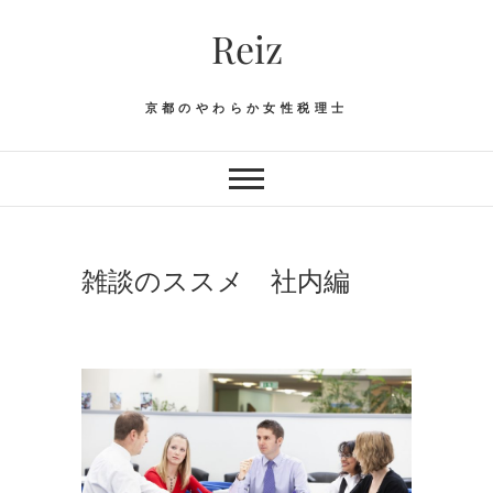
Skip
Reiz
to
content
京都のやわらか女性税理士
雑談のススメ 社内編