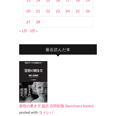
13
14
15
16
17
18
19
20
21
22
23
24
25
26
27
28
« 1月
3月 »
最近読んだ本
覚悟の磨き方 超訳 吉田松陰 (Sanctuary books)
posted with
ヨメレバ