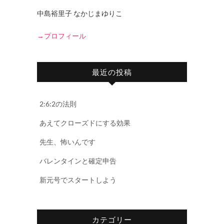
中島裕里子 なかじまゆりこ
→プロフィール
最近の投稿
2:6:2の法則
あえてクローズドにする効果
先生、怖いんです
バレンタインと確定申告
新元号でスタートしよう
カテゴリー