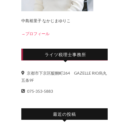
中島裕里子 なかじまゆりこ
→プロフィール
ライツ税理士事務所
京都市下京区醍醐町264 GAZELLE RIO烏丸
五条9F
075-353-5883
最近の投稿